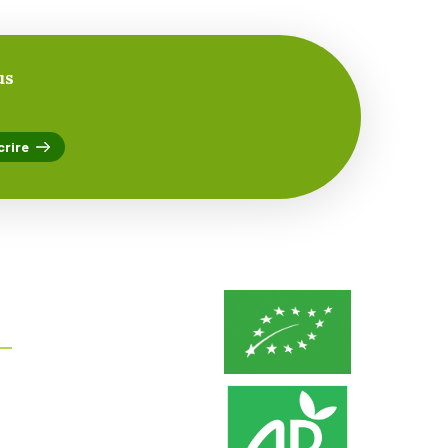
us
nformations:
Avenue G. Caustier
Marché Saint Charles
BP 5129 66 000 Perpignan