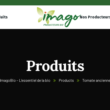
uits
Nos Producteur
Produits
ImagoBio – L’essentiel de la bio
Products
Tomate ancienn