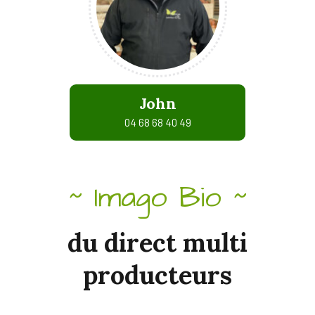
John
04 68 68 40 49
Imago Bio
~
~
du
direct
multi
producteurs