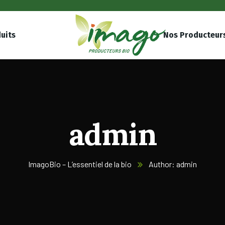
uits
Nos Producteur
admin
ImagoBio – L’essentiel de la bio
Author: admin