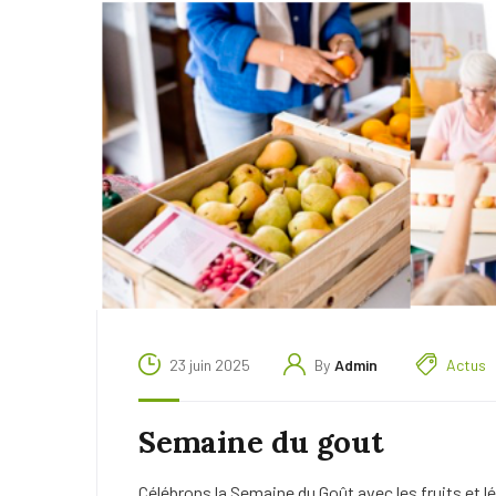
23 juin 2025
By
Admin
Actus
Semaine du gout
Célébrons la Semaine du Goût avec les fruits et l