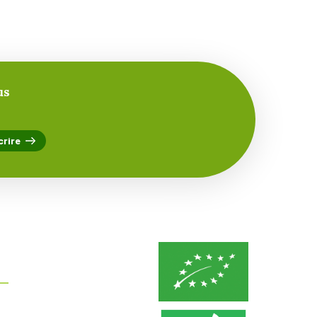
us
nformations:
Avenue G. Caustier