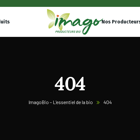
uits
Nos Producteur
404
ImagoBio – L’essentiel de la bio
404